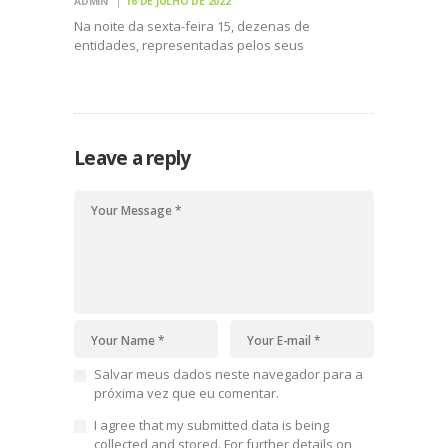
ADMIN
16 DE JULHO DE 2022
Na noite da sexta-feira 15, dezenas de
entidades, representadas pelos seus
delegados, desfilaram pelas ruas da capital
potiguar em uma demonstração de resistência e
unidade na defesa dos trabalhadores e
trabalhadoras da educação do país,
reivindicando respeito e valorização.…
Leave a reply
Salvar meus dados neste navegador para a
próxima vez que eu comentar.
I agree that my submitted data is being
collected and stored. For further details on