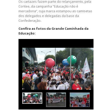
Os cartazes fazem parte do relançamento, pela
Contee, da campanha “Educação não é
mercadoria”, cuja marca estampou as camisetas
dos delegados e delegadas da base da
Confederação.
Confira as fotos da Grande Caminhada da
Educação:
1
of 31
Foto: Alan Francisco de
-
+
Carvalho/Contee