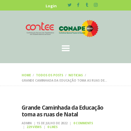
HOME
Login
NOTÍCIAS
HOME
TODOS OS POSTS
NOTICIAS
GRANDE CAMINHADA DA EDUCAÇÃO TOMA AS RUAS DE...
Grande Caminhada da Educação
toma as ruas de Natal
ADMIN
15 DE JULHO DE 2022
0
COMMENTS
229
VIEWS
0
LIKES