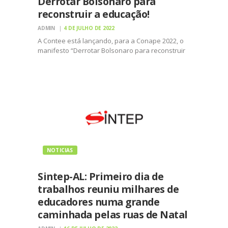
Derrotar Bolsonaro para
reconstruir a educação!
ADMIN
4 DE JULHO DE 2022
A Contee está lançando, para a Conape 2022, o
manifesto “Derrotar Bolsonaro para reconstruir
a educação!”. O documento, disponível abaixo,
será amplamente divulgado na Conferência em
Natal, de 15 a 17 de julho, e entregue a Lula A
educação…
NOTICIAS
Sintep-AL: Primeiro dia de
trabalhos reuniu milhares de
educadores numa grande
caminhada pelas ruas de Natal