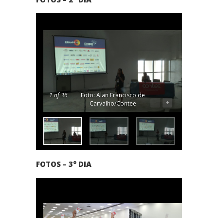
1
of 36
Foto: Alan Francisco de
-
+
Carvalho/Contee
FOTOS – 3° DIA