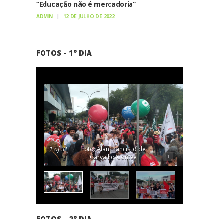
“Educação não é mercadoria”
ADMIN
12 DE JULHO DE 2022
FOTOS – 1° DIA
1
of 31
Foto: Alan Francisco de
-
+
Carvalho/Contee
FOTOS – 2° DIA