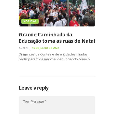
NOTICIAS
Grande Caminhada da
Educação toma as ruas de Natal
ADMIN
15 DE JULHO DE 2022
Dirigentes da Contee e de entidades filiadas
participaram da marcha, denunciando como o
capital financeiro tem destruído a educação
pública e ameaçado a soberania do País
Milhares de pessoas tomaram, nesta sexta-feira
(15), as ruas de Natal, capital do…
Leave a reply