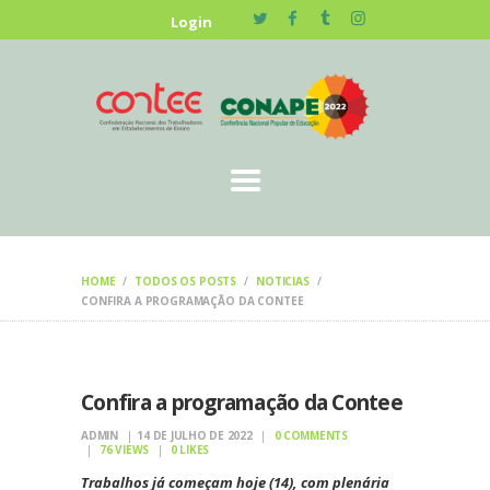
HOME
Login
NOTÍCIAS
HOME
TODOS OS POSTS
NOTICIAS
CONFIRA A PROGRAMAÇÃO DA CONTEE
Confira a programação da Contee
ADMIN
14 DE JULHO DE 2022
0
COMMENTS
76
VIEWS
0
LIKES
Trabalhos já começam hoje (14), com plenária