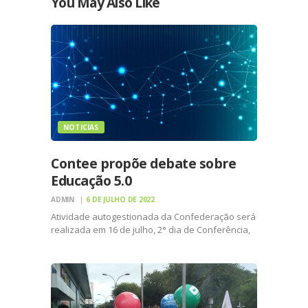
You May Also Like
NOTICIAS
Contee propõe debate sobre
Educação 5.0
ADMIN
6 DE JULHO DE 2022
Atividade autogestionada da Confederação será
realizada em 16 de julho, 2° dia de Conferência,
às 11h30 No dia 16 de julho, às 18h30, em Natal
(RN), dentro da programação da Conape
(Conferência Nacional Popular de Educação)
2022, a Contee…