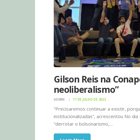
Gilson Reis na Conap
neoliberalismo”
ADMIN
17 DE JULHO DE 2022
“Precisaremos continuar a existir, por
institucionalizadas”, acrescentou No di
“derrotar o bolsonarismo,…