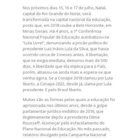
Nos próximos dias 15, 16 e 17 de julho, Natal,
capital do Rio Grande do Norte, será
transformada na capital nacional da educação,
posto que, em 2018 coube a Belo Horizonte, em
Minas Gerais. Há 4 anos, a 1ª Conferência
Nacional Popular de Educação autobatizou-se
“Lula Livre!”, denunciando a prisão política do
presidente Luiz Inácio Lula da Silva, que havia
ocorrido cerca de 3 meses antes. A libertação,
que se exigia imediata, demorou mais de 500
dias. A liberdade que ela implica para o País,
porém, atrasou-se ainda mais e espera-se que
venha agora. Se a Conape 2018 clamou por Lula
liberto, a Conape 2022, desde já, clama por Lula
presidente. E pelo Brasil liberto.
Muitas são as formas pelas quais a educação foi
aprisionada nos últimos anos, desde o golpe
parlamentar-jurídico-midiático de 2016, que
ilegitimamente depôs a presidenta Dilma
Rousseff. Acomeçar pelo esfacelamento do
Plano Nacional de Educação. No mês passado,
relatório divulgado pela Campanha Nacional