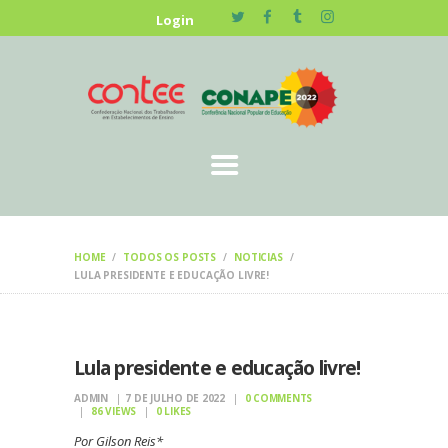
HOME
Login
NOTÍCIAS
HOME
TODOS OS POSTS
NOTICIAS
LULA PRESIDENTE E EDUCAÇÃO LIVRE!
Lula presidente e educação livre!
ADMIN
7 DE JULHO DE 2022
0
COMMENTS
86
VIEWS
0
LIKES
Por Gilson Reis*