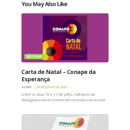
You May Also Like
NOTICIAS
Carta de Natal – Conape da
Esperança
ADMIN
20 DE JULHO DE 2022
Entre os dias 15 e 17 de julho, milhares de
delegados/as/es estiveram reunidos/as/es em
Natal, no Estado do Rio Grande do Norte, na
Etapa Nacional da Conferência Nacional Popular
de Educação de 2022 (Conape), acumulando mais
debates (desde a…